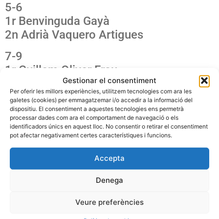
5-6
1r Benvinguda Gayà
2n Adrià Vaquero Artigues
7-9
1r Guillem Oliver Frau
Gestionar el consentiment
2n Laia Cases
Per oferir les millors experiències, utilitzem tecnologies com ara les
galetes (cookies) per emmagatzemar i/o accedir a la informació del
10-12
dispositiu. El consentiment a aquestes tecnologies ens permetrà
1r Maria Pérez Llull
processar dades com ara el comportament de navegació o els
identificadors únics en aquest lloc. No consentir o retirar el consentiment
2n Carme Juaneda Pocoví
pot afectar negativament certes característiques i funcions.
1r DE MOSTRADORS Sa Bresca
Accepta
2n DE MOSTRADORS Dismavi
Denega
3r DE MOSTRADORS Comercial Balear
Veure preferències
1r DE CARROSSA Els amics dels